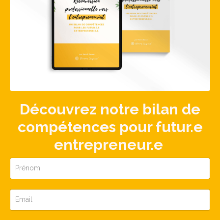
Découvrez notre bilan de
compétences pour futur.e
entrepreneur.e